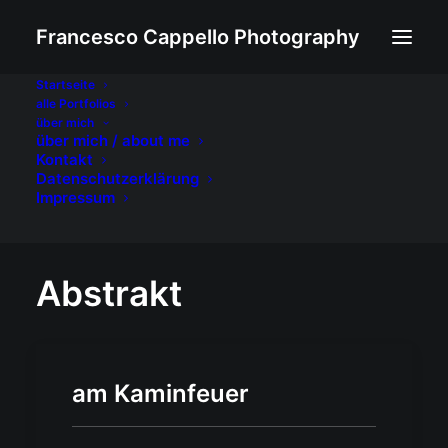
Francesco Cappello Photography
Startseite
alle Portfolios
Abstrakt
über mich
über mich / about me
Home
Archive by Category "Abstrakt"
Page 12
Kontakt
Datenschutzerklärung
Impressum
Abstrakt
am Kaminfeuer