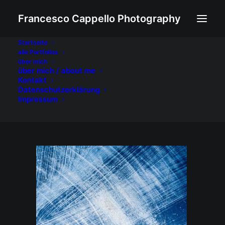
Francesco Cappello Photography
Startseite
alle Portfolios
das Boot
über mich
über mich / about me
Home
das Boot
das Boot
Kontakt
Datenschutzerklärung
Impressum